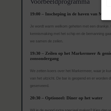
Voorbeeldprogramma
19:00 – Inscheping in de haven van Muid
Je wordt warm welkom geheten met een drankje. 
kennismaking met het schip en de bemanning gaan
we samen de zeilen.
19:30 – Zeilen op het Markermeer & geni
zonsondergang
We zetten koers over het Markermeer, waar je ku
van het uitzicht. De bar is geopend en er worden 
geserveerd.
20:30 – Optioneel: Diner op het water
Wil je de avond extra speciaal maken? Kies dan v