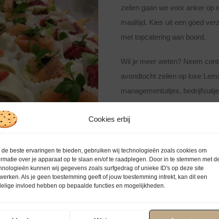
zeilen gaan we voor anker op e
maaltijd. Kies uit een goed ve
met topcatering aan boord.
Wil je meer weten? Neem conta
avondtocht zeilen op luxe Lem
managementuitjes, bedrijfsuitj
onvergetelijke manier. Laat je
Cookies erbij
de beste ervaringen te bieden, gebruiken wij technologieën zoals cookies om
ormatie over je apparaat op te slaan en/of te raadplegen. Door in te stemmen met d
hnologieën kunnen wij gegevens zoals surfgedrag of unieke ID's op deze site
werken. Als je geen toestemming geeft of jouw toestemming intrekt, kan dit een
elige invloed hebben op bepaalde functies en mogelijkheden.