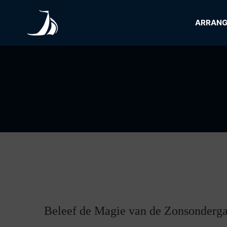
Skip
to
ARRAN
content
Beleef de Magie van de Zonsonderga