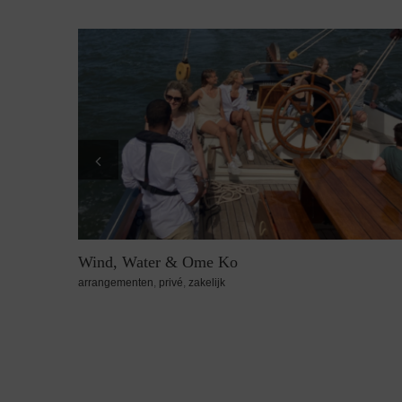
Personeelsuitje zeilen met je team
arrangementen
,
zakelijk