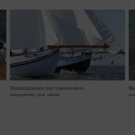
Zeilen naar de Marker Wadden
Te
arrangementen
,
privé
,
zakelijk
arr