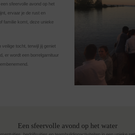
een sfeervolle avond op het
nt, ervaar je de rust en
 of familie komt, deze unieke
ige tocht, terwijl jij geniet
, er wordt een borrelgarnituur
 adembenemend.
Een sfeervolle avond op het water
ntuitjes, bedrijfsuitjes en teambuildingactiviteiten in een unieke se