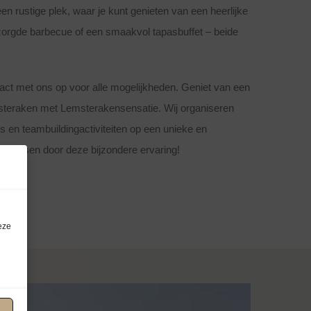
en rustige plek, waar je kunt genieten van een heerlijke
rzorgde barbecue of een smaakvol tapasbuffet – beide
ct met ons op voor alle mogelijkheden. Geniet van een
steraken met Lemsterakensensatie. Wij organiseren
es en teambuildingactiviteiten op een unieke en
 verrassen door deze bijzondere ervaring!
eze