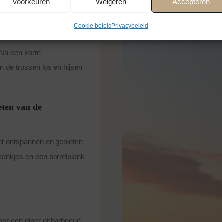
Voorkeuren
Weigeren
Accepteren
Cookie beleid
Privacybeleid
en
Na een korte
 de trossen los en hijsen
eten van de
nt ontspannen en genieten
drankjes en een borrelplank
oor een diner of barbecue