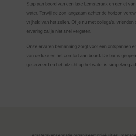
Stap aan boord van een luxe Lemsteraak en geniet van 
water. Terwijl de zon langzaam achter de horizon verdwij
vrijheid van het zeilen. Of je nu met collega’s, vrienden
ervaring zal je niet snel vergeten.
Onze ervaren bemanning zorgt voor een ontspannen en veil
van de luxe en het comfort aan boord. De bar is geopend
geserveerd en het uitzicht op het water is simpelweg
Lemsterakensensatie organiseert privé uitjes, manageme