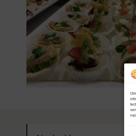
Om 
inf
tec
ver
nad