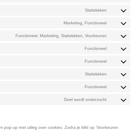
Consent
to
Statistieken
Consent
service
to
Marketing, Functioneel
wordpress
Consent
service
to
Functioneel, Marketing, Statistieken, Voorkeuren
google-
Consent
service
analytics
to
Functioneel
facebook
Consent
service
to
Functioneel
linkedin
Consent
service
to
Statistieken
whatsapp
Consent
service
to
Functioneel
complianz
Consent
service
to
Doel wordt onderzocht
hotjar
Consent
service
to
litespeed
service
n pop-up met uitleg over cookies. Zodra je klikt op ‘Voorkeuren
diversen