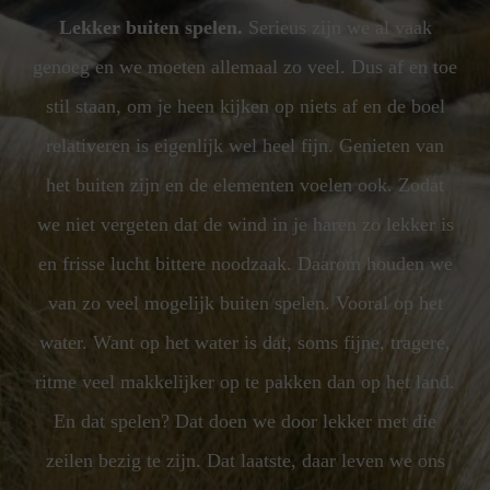
Lekker buiten spelen.
Serieus zijn we al vaak
genoeg en we moeten allemaal zo veel. Dus af en toe
stil staan, om je heen kijken op niets af en de boel
relativeren is eigenlijk wel heel fijn. Genieten van
het buiten zijn en de elementen voelen ook. Zodat
we niet vergeten dat de wind in je haren zo lekker is
en frisse lucht bittere noodzaak. Daarom houden we
van zo veel mogelijk buiten spelen. Vooral op het
water. Want op het water is dat, soms fijne, tragere,
ritme veel makkelijker op te pakken dan op het land.
En dat spelen? Dat doen we door lekker met die
zeilen bezig te zijn. Dat laatste, daar leven we ons