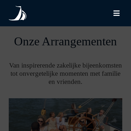
Skip
to
Togg
content
Navi
Arrangementen
Onze Arrangementen
Afvaarthavens
Van inspirerende zakelijke bijeenkomsten
tot onvergetelijke momenten met familie
Extra informatie
en vrienden.
Eten & drinken
Offerte