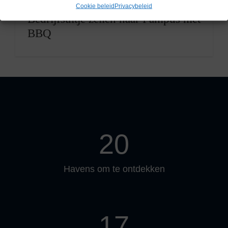
Cookie beleid
Privacybeleid
Bedrijfsuitje zeilen naar Pampus met
BBQ
20
Havens om te ontdekken
17