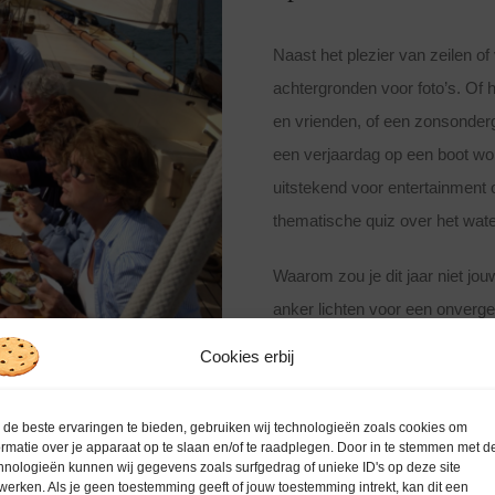
Naast het plezier van zeilen o
achtergronden voor foto’s. Of h
en vrienden, of een zonsonderg
een verjaardag op een boot wor
uitstekend voor entertainment 
thematische quiz over het wate
Waarom zou je dit jaar niet jo
anker lichten voor een onverg
ons op voor meer informatie.
Cookies erbij
de beste ervaringen te bieden, gebruiken wij technologieën zoals cookies om
ormatie over je apparaat op te slaan en/of te raadplegen. Door in te stemmen met d
hnologieën kunnen wij gegevens zoals surfgedrag of unieke ID's op deze site
werken. Als je geen toestemming geeft of jouw toestemming intrekt, kan dit een