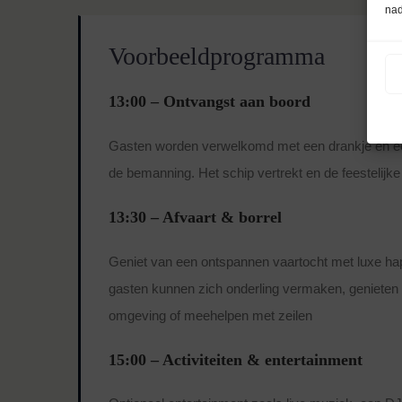
nad
Voorbeeldprogramma
13:00 – Ontvangst aan boord
Gasten worden verwelkomd met een drankje en een
de bemanning. Het schip vertrekt en de feestelijke 
13:30 – Afvaart & borrel
Geniet van een ontspannen vaartocht met luxe ha
gasten kunnen zich onderling vermaken, genieten 
omgeving of meehelpen met zeilen
15:00 – Activiteiten & entertainment