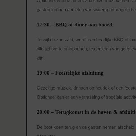
Optioneel entertainment zoals live muziek, een DJ
gasten kunnen genieten van watersportmogelijkhe
17:30 – BBQ of diner aan boord
Terwijl de zon zakt, wordt een heerlijke BBQ of lux
alle tijd om te ontspannen, te genieten van goed e
zijn.
19:00 – Feestelijke afsluiting
Gezellige muziek, dansen op het dek of een feesteli
Optioneel kan er een verrassing of speciale activi
20:00 – Terugkomst in de haven & afsluit
De boot keert terug en de gasten nemen afscheid