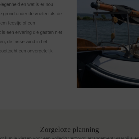
elegenheid en wat is er nou
e grond onder de voeten als de
iem feestje of een
 is een ervaring die gasten niet
n, de frisse wind in het
boottocht een onvergetelijk
Zorgeloze planning
t kun je kiezen voor een volledig verzorgd arrangement waarbij alles 