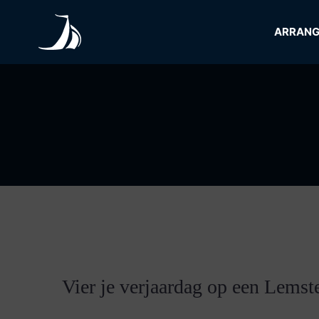
Skip
to
ARRAN
content
Vier je verjaardag op een Lemst