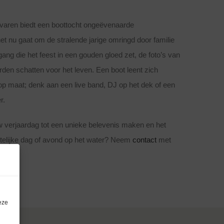
f varen biedt een boottocht ongeëvenaarde
et nu gaat om de stralende jarige omringd door familie
ang die het feest in een gouden gloed zet, de foto’s van
den schatten voor het leven. Een boot leent zich
op maat; denk aan een live band, DJ op het dek of een
r.
uw verjaardag tot een unieke belevenis maken en het
etelijke dag of avond op het water? Neem
contact
met
eze