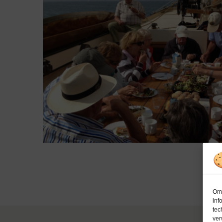
Om 
inf
tec
ver