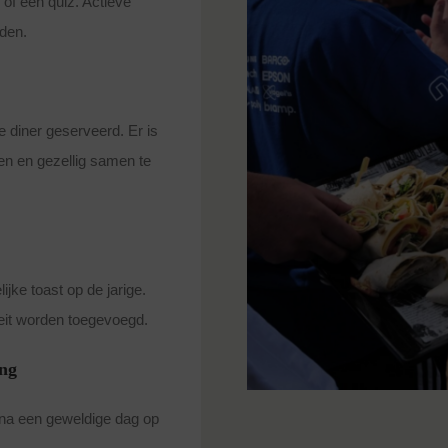
 of een quiz. Actieve
den.
e diner geserveerd. Er is
ten en gezellig samen te
jke toast op de jarige.
teit worden toegevoegd.
ing
 na een geweldige dag op