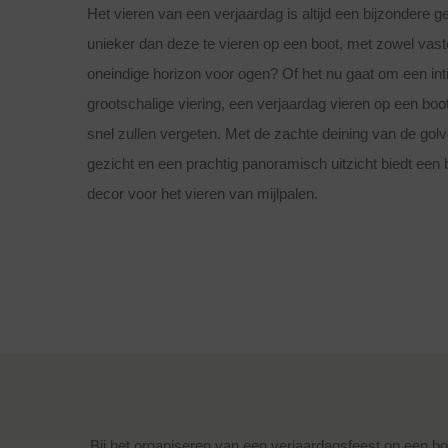
Het vieren van een verjaardag is altijd een bijzondere g
unieker dan deze te vieren op een boot, met zowel vast
oneindige horizon voor ogen? Of het nu gaat om een int
grootschalige viering, een verjaardag vieren op een boot
snel zullen vergeten. Met de zachte deining van de golve
gezicht en een prachtig panoramisch uitzicht biedt een 
decor voor het vieren van mijlpalen.
Bij het organiseren van een verjaardagsfeest op een boo