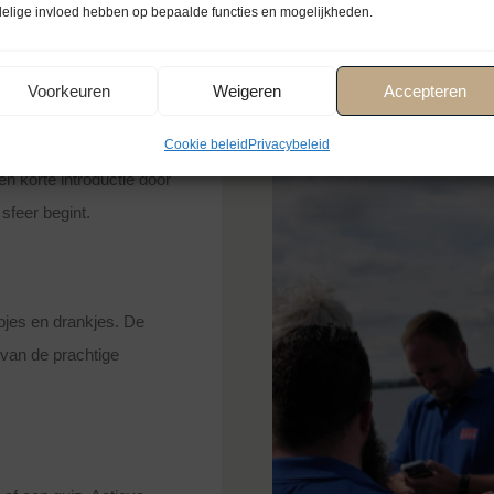
elige invloed hebben op bepaalde functies en mogelijkheden.
Voorkeuren
Weigeren
Accepteren
Cookie beleid
Privacybeleid
 korte introductie door
sfeer begint.
pjes en drankjes. De
van de prachtige