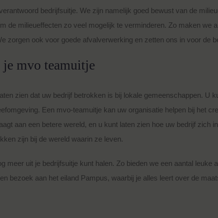
 verantwoord bedrijfsuitje. We zijn namelijk goed bewust van de mili
de milieueffecten zo veel mogelijk te verminderen. Zo maken we a
We zorgen ook voor goede afvalverwerking en zetten ons in voor de be
s je mvo teamuitje
ten zien dat uw bedrijf betrokken is bij lokale gemeenschappen. U ku
 leefomgeving. Een mvo-teamuitje kan uw organisatie helpen bij het 
aagt aan een betere wereld, en u kunt laten zien hoe uw bedrijf zich
ken zijn bij de wereld waarin ze leven.
g meer uit je bedrijfsuitje kunt halen. Zo bieden we een aantal leuke
een bezoek aan het eiland Pampus, waarbij je alles leert over de maats