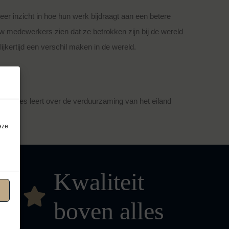
r inzicht in hoe hun werk bijdraagt aan een betere
uw medewerkers zien dat ze betrokken zijn bij de wereld
jkertijd een verschil maken in de wereld.
 u alles leert over de verduurzaming van het eiland
eze
Kwaliteit
boven alles