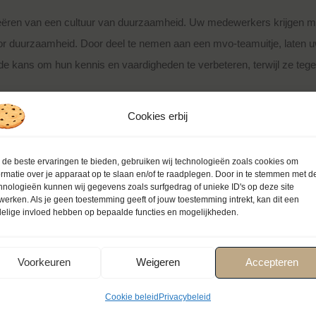
reëren van een cultuur van duurzaamheid. Uw medewerkers krijgen mee
 voor duurzaamheid. Door deel te nemen aan een mvo-teamuitje, laten 
 kans om hun kennis en vaardigheden te verbeteren, terwijl ze tegeli
tje boeken?
Cookies erbij
 MVO- teamuitje. We zorgen voor een onvergetelijke ervaring waarbij
de beste ervaringen te bieden, gebruiken wij technologieën zoals cookies om
ormatie over je apparaat op te slaan en/of te raadplegen. Door in te stemmen met d
hnologieën kunnen wij gegevens zoals surfgedrag of unieke ID's op deze site
werken. Als je geen toestemming geeft of jouw toestemming intrekt, kan dit een
elige invloed hebben op bepaalde functies en mogelijkheden.
Voor jou op
Voorkeuren
Weigeren
Accepteren
maat
Cookie beleid
Privacybeleid