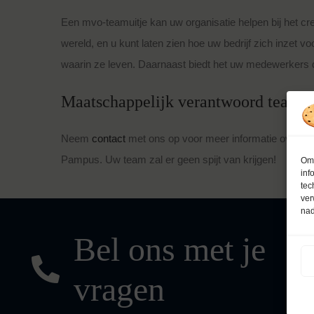
Een mvo-teamuitje kan uw organisatie helpen bij het c
wereld, en u kunt laten zien hoe uw bedrijf zich inzet
waarin ze leven. Daarnaast biedt het uw medewerkers de
Maatschappelijk verantwoord teamui
Neem
contact
met ons op voor meer informatie over een
Pampus. Uw team zal er geen spijt van krijgen!
Om 
inf
tec
ver
nad
Bel ons met je
vragen