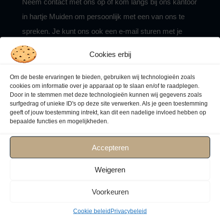
Neem contact met ons op of kom langs bij ons kantoor
in hartje Muiden om persoonlijk met een van ons te
spreken. Je kunt ons ook een e-mail sturen met je
vragen, we zullen zo snel mogelijk reageren. We kijken
Cookies erbij
ernaar uit om je te begroeten aan boord!
Om de beste ervaringen te bieden, gebruiken wij technologieën zoals
cookies om informatie over je apparaat op te slaan en/of te raadplegen.
Door in te stemmen met deze technologieën kunnen wij gegevens zoals
surfgedrag of unieke ID's op deze site verwerken. Als je geen toestemming
geeft of jouw toestemming intrekt, kan dit een nadelige invloed hebben op
bepaalde functies en mogelijkheden.
Voor jou op maat
Accepteren
We bieden veel standaard arrangementen, maar we
Weigeren
zijn op ons best als we een mooi programma voor je
Voorkeuren
mogen samenstellen, dat helemaal op jullie wensen is
Cookie beleid
Privacybeleid
afgestemd. Een meerdaags programma hoort zeker