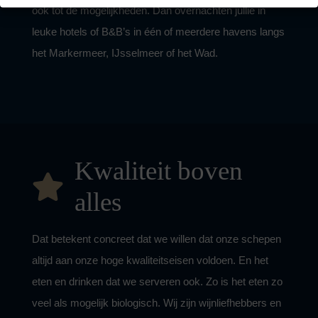
ook tot de mogelijkheden. Dan overnachten jullie in
leuke hotels of B&B’s in één of meerdere havens langs
het Markermeer, IJsselmeer of het Wad.
Kwaliteit boven
alles
Dat betekent concreet dat we willen dat onze schepen
altijd aan onze hoge kwaliteitseisen voldoen. En het
eten en drinken dat we serveren ook. Zo is het eten zo
veel als mogelijk biologisch. Wij zijn wijnliefhebbers en