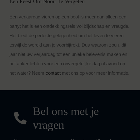
Een Feest Om Nooit Te Vergeten
Een verjaardag vieren op een boot is meer dan alleen een
party; het is een ontdekkingsreis vol blijdschap en vreugde.
Het biedt de perfecte gelegenheid om het leven te vieren
terwijl de wereld aan je voorbijtrekt. Dus waarom zou u dit
jaar niet uw verjaardag tot een unieke belevenis maken en
het anker lichten voor een onvergetelijke dag of avond op
het water? Neem
contact
met ons op voor meer informatie.
Bel ons met je
vragen