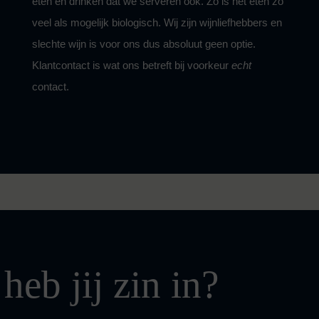
eten en drinken dat we serveren ook. Zo is het eten zo
veel als mogelijk biologisch. Wij zijn wijnliefhebbers en
slechte wijn is voor ons dus absoluut geen optie.
Klantcontact is wat ons betreft bij voorkeur
echt
contact
.
heb jij zin in?