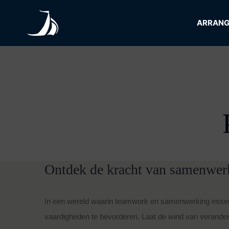
Skip
to
ARRAN
content
Ontdek de kracht van samenwerk
In een wereld waarin teamwork en samenwerking essentie
vaardigheden te bevorderen. Laat de wind van veranderi