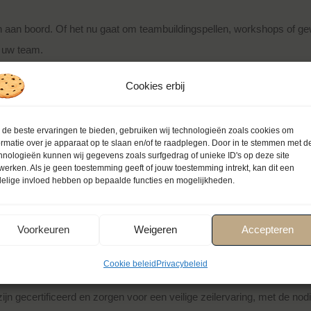
aan boord. Of het nu gaat om teambuildingspellen, workshops of gew
 uw team.
satie voor Uw Personeelsuitje Zeilen:
Cookies erbij
de beste ervaringen te bieden, gebruiken wij technologieën zoals cookies om
ormatie over je apparaat op te slaan en/of te raadplegen. Door in te stemmen met d
rganiseren van zeiluitjes voor bedrijven. Onze deskundige schippers 
hnologieën kunnen wij gegevens zoals surfgedrag of unieke ID's op deze site
.
werken. Als je geen toestemming geeft of jouw toestemming intrekt, kan dit een
elige invloed hebben op bepaalde functies en mogelijkheden.
 flexibele arrangementen die kunnen worden aangepast aan de grootte
Voorkeuren
Weigeren
Accepteren
Cookie beleid
Privacybeleid
 zijn gecertificeerd en zorgen voor een veilige zeilervaring, met de n