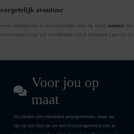
vergetelijk avontuur
rveer vandaag nog uw personeelsuitje zeilen bij. Neem
contact
met 
sie bevordert maar ook een blijvende indruk achterlaat. Laat ons uw 
Voor jou op
maat
We bieden veel standaard arrangementen, maar we
zijn op ons best als we een mooi programma voor je