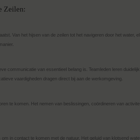
e Zeilen:
atst. Van het hijsen van de zeilen tot het navigeren door het water, 
manier.
eve communicatie van essentieel belang is. Teamleden leren duidelij
catieve vaardigheden dragen direct bij aan de werkomgeving.
voren te komen. Het nemen van beslissingen, coördineren van activitei
s om in contact te komen met de natuur. Het geluid van klotsend water