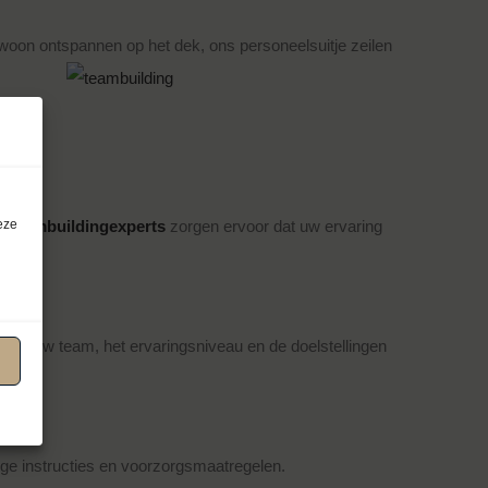
oon ontspannen op het dek, ons personeelsuitje zeilen
eze
en
teambuildingexperts
zorgen ervoor dat uw ervaring
 van uw team, het ervaringsniveau en de doelstellingen
odige instructies en voorzorgsmaatregelen.