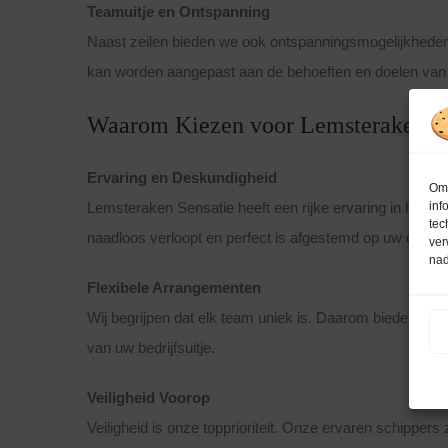
Teamuitje en Ontspanning
Naast zeilen bieden we ook ontspanningsmogelijkheden 
kan worden aangepast aan de behoeften en doelen van
Waarom Kiezen voor Lemsteraken Sen
Ervaring en Deskundigheid
Om 
inf
Lemsteraken Sensatie heeft een rijke ervaring in het o
tec
naadloos verloopt en perfect is afgestemd op uw doelen
ver
nad
Flexibele Arrangementen
Wij begrijpen dat elk team uniek is. Daarom bieden we
van uw bedrijfsuitje.
Veiligheid Voorop
Veiligheid is onze topprioriteit. Onze ervaren schippers