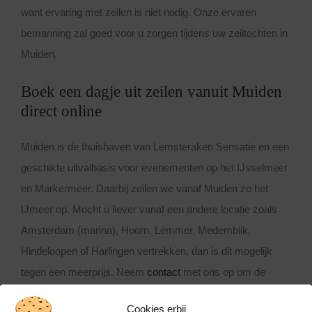
want ervaring met zeilen is niet nodig. Onze ervaren
bemanning zal goed voor u zorgen tijdens uw zeiltochten in
Muiden.
Boek een dagje uit zeilen vanuit Muiden
direct online
Muiden is de thuishaven van Lemsteraken Sensatie en een
geschikte uitvalbasis voor evenementen op het IJsselmeer
en Markermeer. Daarbij zeilen we vanaf Muiden zo het
IJmeer op. Mocht u liever vanaf een andere locatie zoals
Amsterdam (marina), Hoorn, Lemmer, Medemblik,
Hindeloopen of Harlingen vertrekken, dan is dit mogelijk
tegen een meerprijs. Neem
contact
met ons op om de
mogelijkheden voor een zeiltocht Muiden te bespreken. We
Cookies erbij