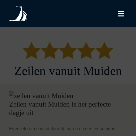
Skip
to
Togg
content
Navi
Arrangementen
Afvaarthavens
Zeilen vanuit Muiden
Extra informatie
Eten & drinken
Zeilen vanuit Muiden is het perfecte
dagje uit
Offerte
Even lekker de wind door de haren en een frisse neus