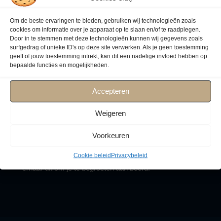
denken graag met u mee.
Om de beste ervaringen te bieden, gebruiken wij technologieën zoals
cookies om informatie over je apparaat op te slaan en/of te raadplegen.
Door in te stemmen met deze technologieën kunnen wij gegevens zoals
surfgedrag of unieke ID's op deze site verwerken. Als je geen toestemming
Bel ons met je
geeft of jouw toestemming intrekt, kan dit een nadelige invloed hebben op
bepaalde functies en mogelijkheden.
vragen
Accepteren
Neem contact met ons op of kom langs bij ons kantoor
Weigeren
in hartje Muiden om persoonlijk met een van ons te
Voorkeuren
spreken. Je kunt ons ook een e-mail sturen met je
vragen, we zullen zo snel mogelijk reageren. We kijken
Cookie beleid
Privacybeleid
ernaar uit om je te begroeten aan boord!